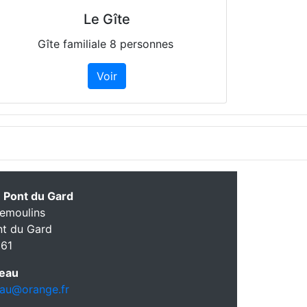
Le Gîte
Gîte familiale 8 personnes
Voir
 Pont du Gard
emoulins
nt du Gard
 61
reau
eau@orange.fr